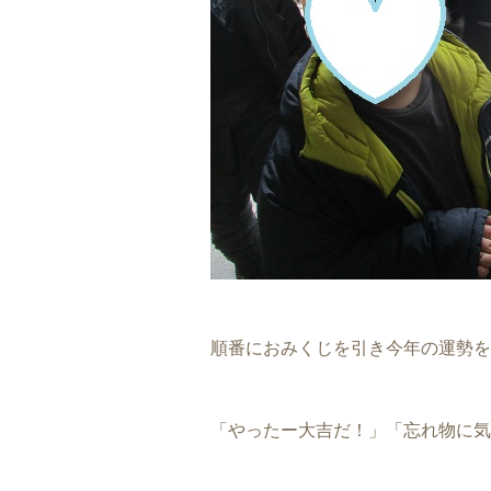
順番におみくじを引き今年の運勢を
「やったー大吉だ！」「忘れ物に気