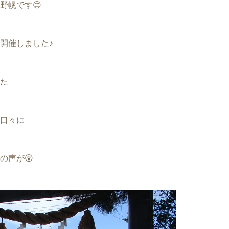
野幌です😊
開催しました♪
た
口々に
の声が😲