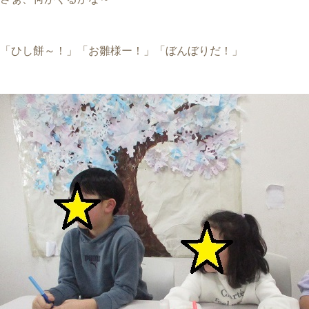
「ひし餅～！」「お雛様ー！」「ぼんぼりだ！」