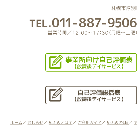
札幌市厚別区
ホーム
／
おしらせ
／
めぶきとは？
／
ご利用ガイド
／
めぶきの1日
／