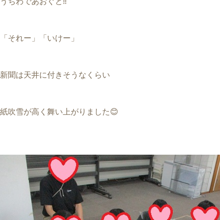
うちわであおぐと‼
「それー」「いけー」
新聞は天井に付きそうなくらい
紙吹雪が高く舞い上がりました😊