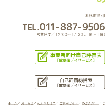
札幌市厚別区
ホーム
／
おしらせ
／
めぶきとは？
／
ご利用ガイド
／
めぶきの1日
／